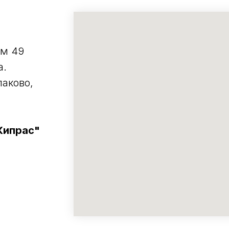
ом 49
а.
аково,
Кипрас"